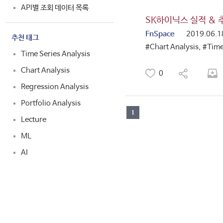
API별 조회 데이터 목록
SK하이닉스 실적 & 
FnSpace
2019.06.1
추천 태그
#Chart Analysis,
#Time
Time Series Analysis
Chart Analysis
0
Regression Analysis
Portfolio Analysis
1
Lecture
ML
AI