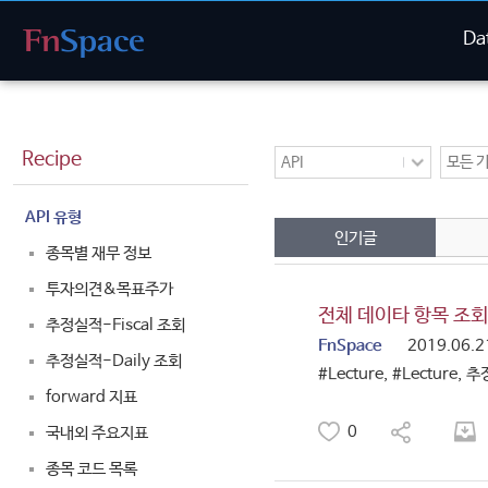
Da
Recipe
API
모든 
API 유형
인기글
종목별 재무 정보
투자의견&목표주가
전체 데이타 항목 조회 
추정실적-Fiscal 조회
FnSpace
2019.06.2
추정실적-Daily 조회
#Lecture,
#Lecture,
추정
forward 지표
0
국내외 주요지표
종목 코드 목록